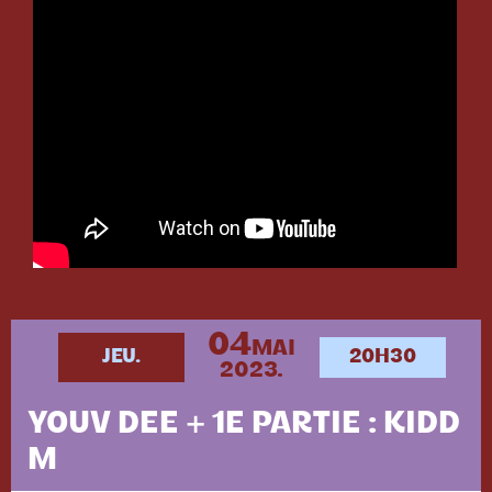
04
MAI
JEU.
20H30
2023.
YOUV DEE + 1E PARTIE : KIDD
M