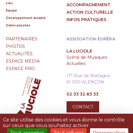
Lieu
ACCOMPAGNEMENT
Équipe
ACTION CULTURELLE
Développement durable
INFOS PRATIQUES
Dates passées
PARTENAIRES
ASSOCIATION EURÊKA
PHOTOS
LA LUCIOLE
ACTUALITÉS
Scène de Musiques
ESPACE MÉDIA
Actuelles
ESPACE PRO
171 Rue de Bretagne
61 000 ALENÇON
02 33 32 83 33
CONTACT
Ce site utilise des cookies et vous donne le contrôle
sur ceux que vous souhaitez activer
Tout accepter
Tout refuser
Personnaliser