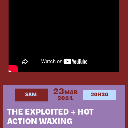
23
MAR
SAM.
20H30
2024.
THE EXPLOITED + HOT
ACTION WAXING