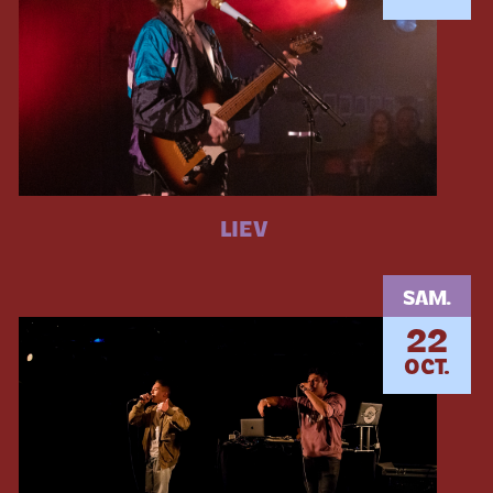
LIEV
SAM.
22
OCT.