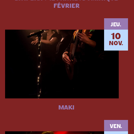
FÉVRIER
JEU.
10
NOV.
MAKI
VEN.