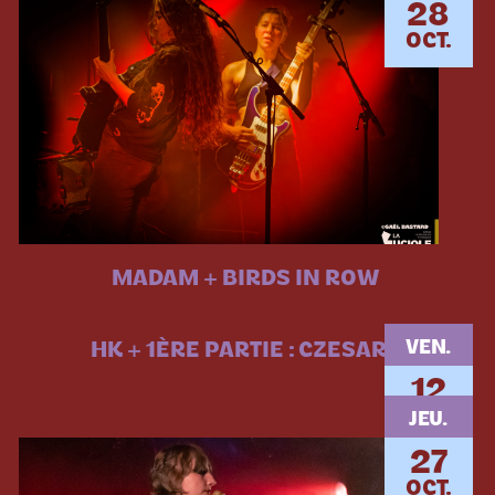
28
OCT.
MADAM + BIRDS IN ROW
VEN.
HK + 1ÈRE PARTIE : CZESARE
12
MAI.
JEU.
27
OCT.