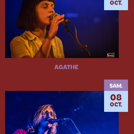
OCT.
AGATHE
SAM.
08
OCT.