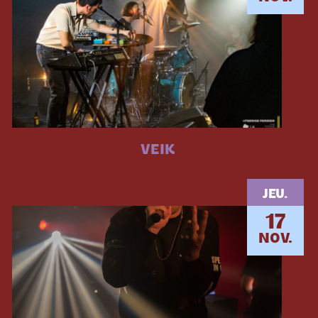
VEIK
JEU.
17
NOV.