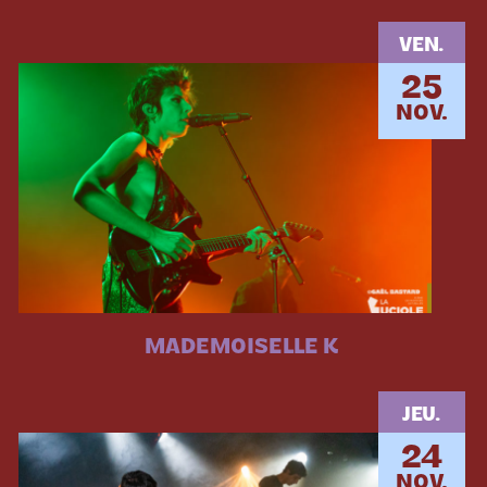
VEN.
25
NOV.
MADEMOISELLE K
JEU.
24
NOV.