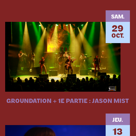
SAM.
29
OCT.
GROUNDATION + 1E PARTIE : JASON MIST
JEU.
13