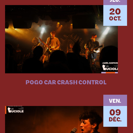
JEU.
20
OCT.
POGO CAR CRASH CONTROL
VEN.
09
DÉC.