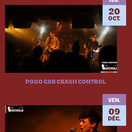
JEU.
20
OCT.
POGO CAR CRASH CONTROL
VEN.
09
DÉC.