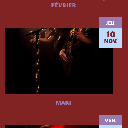
FÉVRIER
JEU.
10
NOV.
MAKI
VEN.