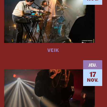
VEIK
JEU.
17
NOV.