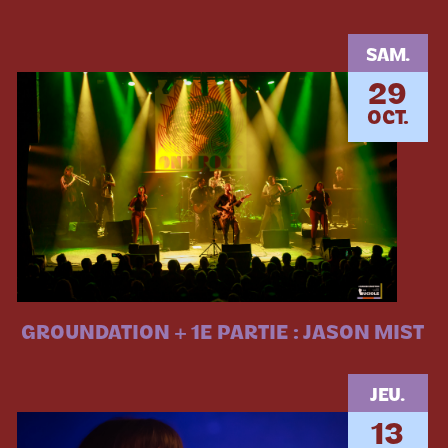
SAM.
29
OCT.
GROUNDATION + 1E PARTIE : JASON MIST
JEU.
13