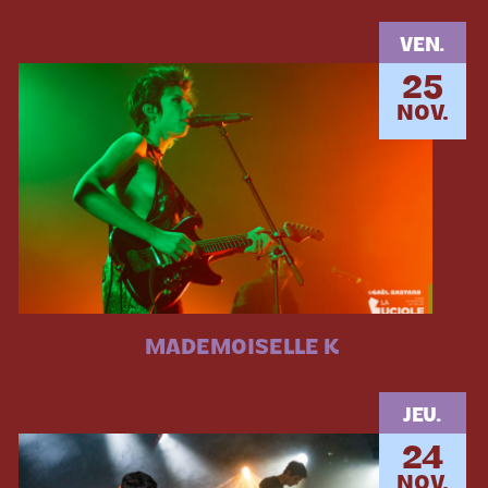
VEN.
25
NOV.
MADEMOISELLE K
JEU.
24
NOV.