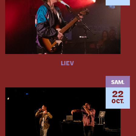
LIEV
SAM.
22
OCT.