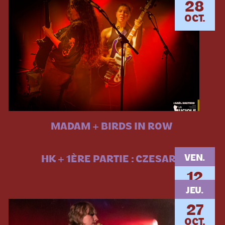
28
OCT.
MADAM + BIRDS IN ROW
VEN.
HK + 1ÈRE PARTIE : CZESARE
12
MAI.
JEU.
27
OCT.