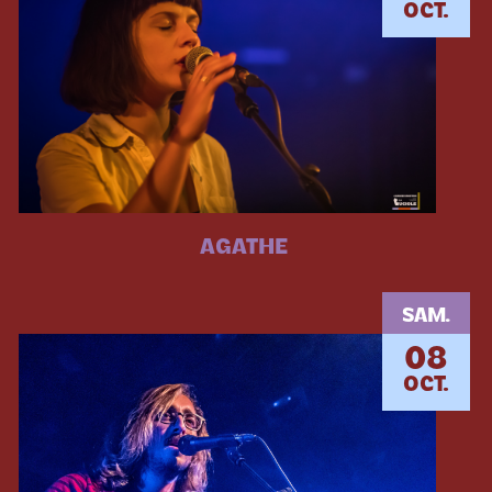
OCT.
AGATHE
SAM.
08
OCT.