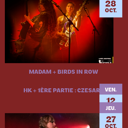
28
OCT.
MADAM + BIRDS IN ROW
VEN.
HK + 1ÈRE PARTIE : CZESARE
12
MAI.
JEU.
27
OCT.