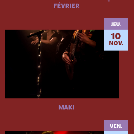
FÉVRIER
JEU.
10
NOV.
MAKI
VEN.