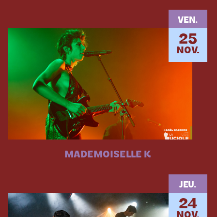
VEN.
25
NOV.
MADEMOISELLE K
JEU.
24
NOV.