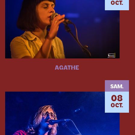
OCT.
AGATHE
SAM.
08
OCT.