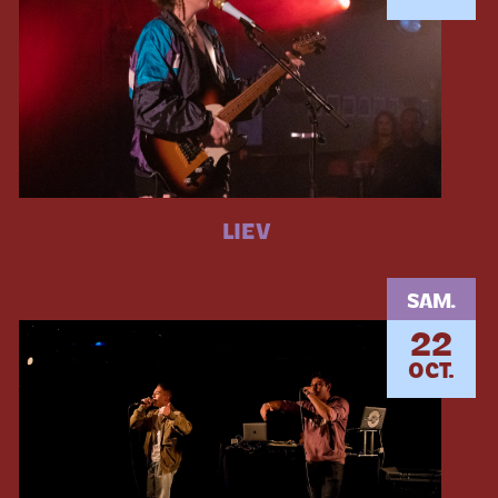
LIEV
SAM.
22
OCT.