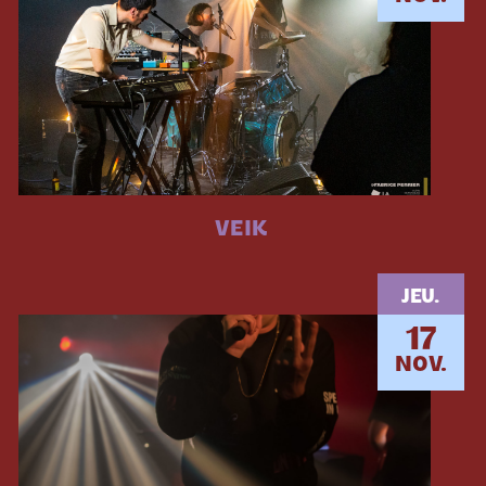
VEIK
JEU.
17
NOV.