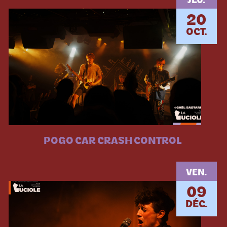
JEU.
20
OCT.
POGO CAR CRASH CONTROL
VEN.
09
DÉC.