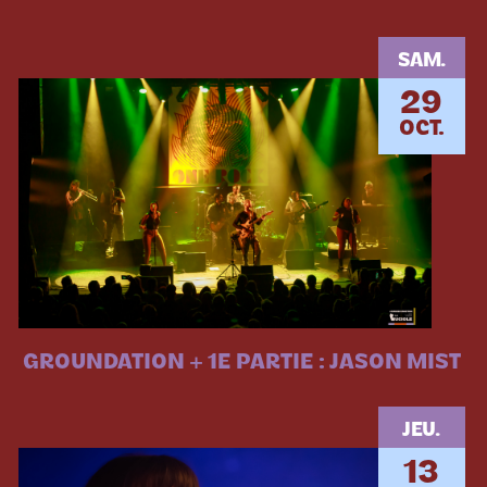
SAM.
29
OCT.
GROUNDATION + 1E PARTIE : JASON MIST
JEU.
13