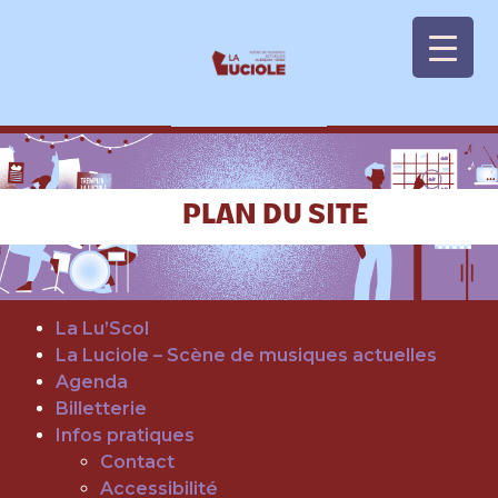
Panneau de gestion des cookies
PLAN DU SITE
La Lu’Scol
La Luciole – Scène de musiques actuelles
Agenda
Billetterie
Infos pratiques
Contact
Accessibilité