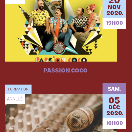
20
NOV
2020.
19H00
PASSION COCO
SAM.
FORMATION
ANNULÉ
05
DÉC
2020.
10H00