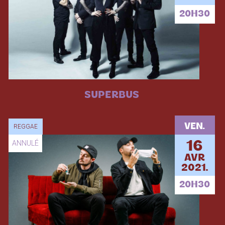
20H30
SUPERBUS
VEN.
REGGAE
ANNULÉ
16
AVR
2021.
20H30