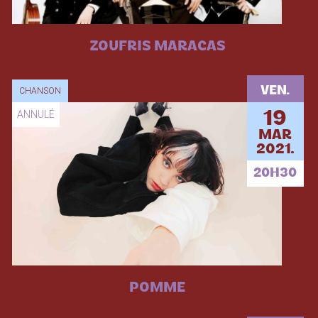
ZOUFRIS MARACAS
VEN.
CHANSON
ANNULÉ
19
MAR
2021.
20H30
POMME