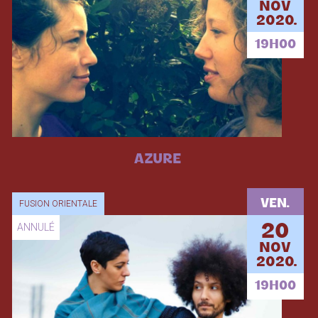
NOV
2020.
19H00
AZURE
VEN.
FUSION ORIENTALE
ANNULÉ
20
NOV
2020.
19H00