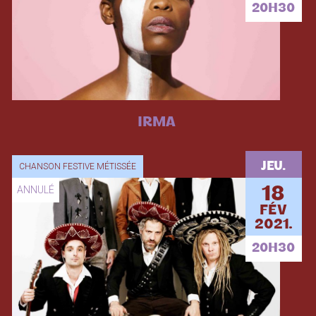
20H30
IRMA
JEU.
CHANSON FESTIVE MÉTISSÉE
ANNULÉ
18
FÉV
2021.
20H30