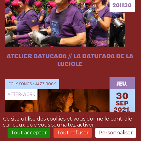
20H30
ATELIER BATUCADA // LA BATUFADA DE LA
LUCIOLE
JEU.
FOLK SONGS / JAZZ ROCK
AFTER-WORK
30
SEP
2021.
Ce site utilise des cookies et vous donne le contrôle
19H00
sur ceux que vous souhaitez activer
Tout accepter
Tout refuser
Personnaliser