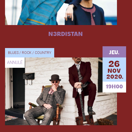
N3RDISTAN
JEU.
BLUES / ROCK / COUNTRY
ANNULÉ
26
NOV
2020.
19H00