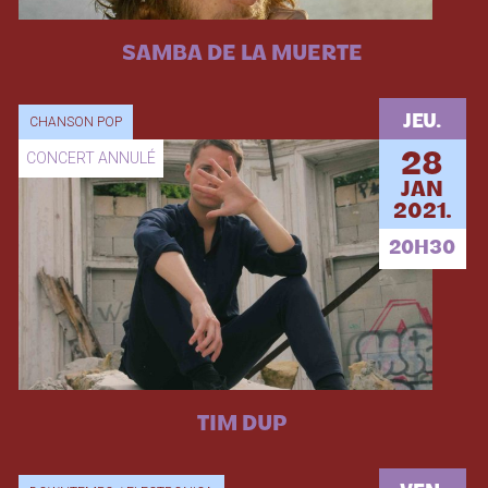
SAMBA DE LA MUERTE
JEU.
CHANSON POP
CONCERT ANNULÉ
28
JAN
2021.
20H30
TIM DUP