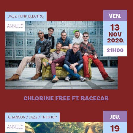
VEN.
JAZZ FUNK ELECTRO
ANNULÉ
13
NOV
2020.
21H00
CHLORINE FREE FT. RACECAR
JEU.
CHANSON / JAZZ / TRIP-HOP
ANNULÉ
19