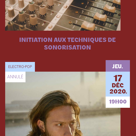
INITIATION AUX TECHNIQUES DE
SONORISATION
JEU.
ELECTRO-POP
ANNULÉ
17
DÉC
2020.
19H00