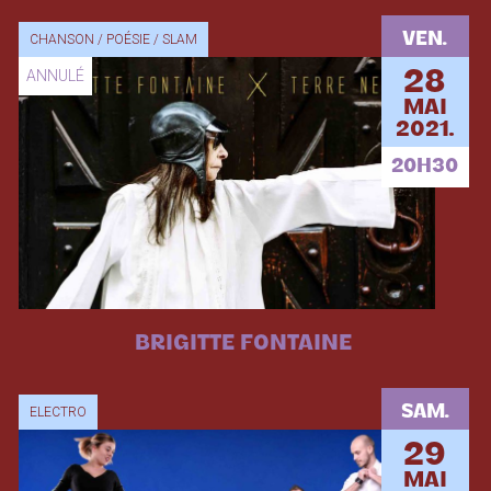
VEN.
CHANSON / POÉSIE / SLAM
ANNULÉ
28
MAI
2021.
20H30
BRIGITTE FONTAINE
SAM.
ELECTRO
29
MAI