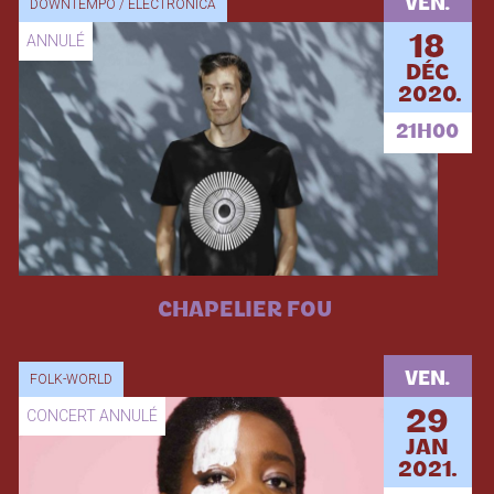
VEN.
DOWNTEMPO / ELECTRONICA
ANNULÉ
18
DÉC
2020.
21H00
CHAPELIER FOU
VEN.
FOLK-WORLD
CONCERT ANNULÉ
29
JAN
2021.