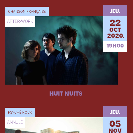
JEU.
CHANSON FRANÇAISE
AFTER-WORK
22
OCT
2020.
19H00
HUIT NUITS
JEU.
PSYCHÉ ROCK
ANNULÉ
05
NOV