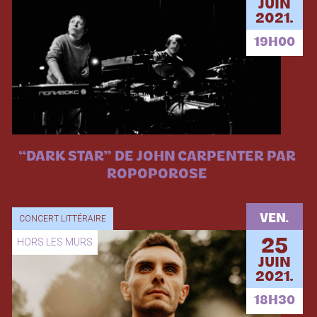
JUIN
2021.
19H00
“DARK STAR” DE JOHN CARPENTER PAR
ROPOPOROSE
VEN.
CONCERT LITTÉRAIRE
HORS LES MURS
25
JUIN
2021.
18H30