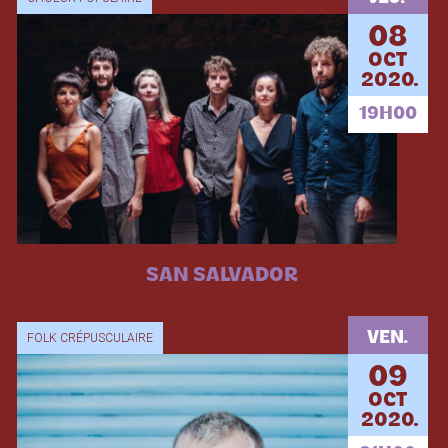
08
OCT
2020.
19H00
SAN SALVADOR
VEN.
FOLK CRÉPUSCULAIRE
09
OCT
2020.