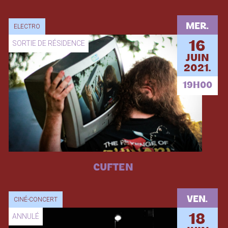
MER.
ELECTRO
SORTIE DE RÉSIDENCE
16
JUIN
2021.
19H00
CUFTEN
VEN.
CINÉ-CONCERT
ANNULÉ
18