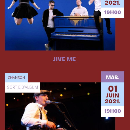
2021.
19H00
JIVE ME
MAR.
CHANSON
SORTIE D’ALBUM
01
JUIN
2021.
19H00