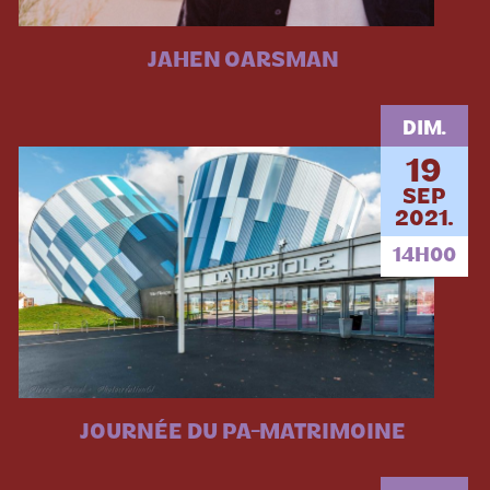
JAHEN OARSMAN
DIM.
19
SEP
2021.
14H00
JOURNÉE DU PA-MATRIMOINE