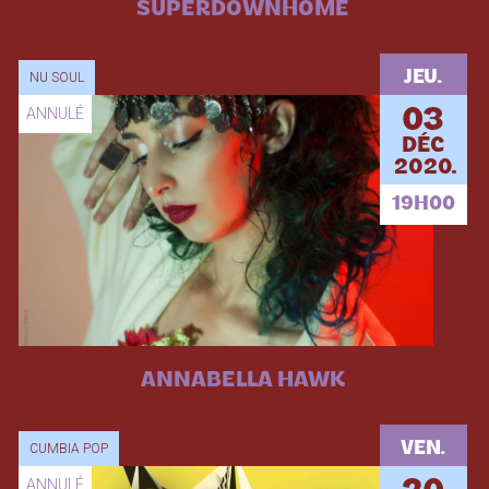
SUPERDOWNHOME
JEU.
NU SOUL
ANNULÉ
03
DÉC
2020.
19H00
ANNABELLA HAWK
VEN.
CUMBIA POP
ANNULÉ