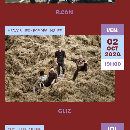
R.CAN
VEN.
HEAVY BLUES / POP DÉGLINGUÉE
02
OCT
2020.
19H00
GLIZ
JEU.
CHOEUR POPULAIRE