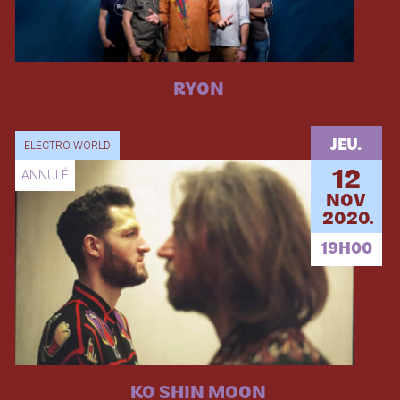
RYON
JEU.
ELECTRO WORLD
ANNULÉ
12
NOV
2020.
19H00
KO SHIN MOON