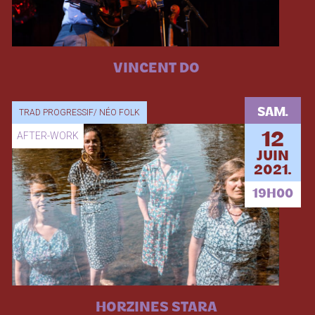
VINCENT DO
SAM.
TRAD PROGRESSIF/ NÉO FOLK
AFTER-WORK
12
JUIN
2021.
19H00
HORZINES STARA