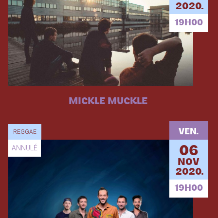
2020.
19H00
MICKLE MUCKLE
VEN.
REGGAE
ANNULÉ
06
NOV
2020.
19H00