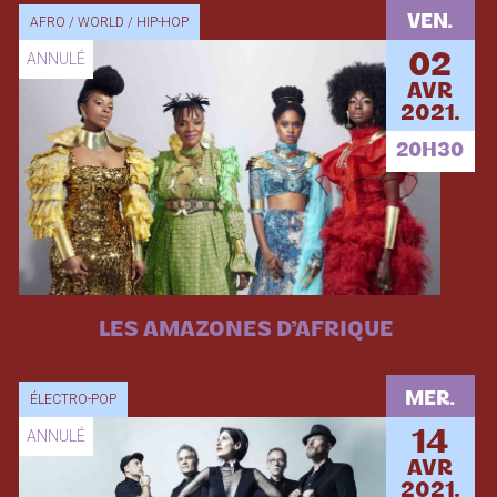
VEN.
AFRO / WORLD / HIP-HOP
ANNULÉ
02
AVR
2021.
20H30
LES AMAZONES D’AFRIQUE
MER.
ÉLECTRO-POP
ANNULÉ
14
AVR
2021.